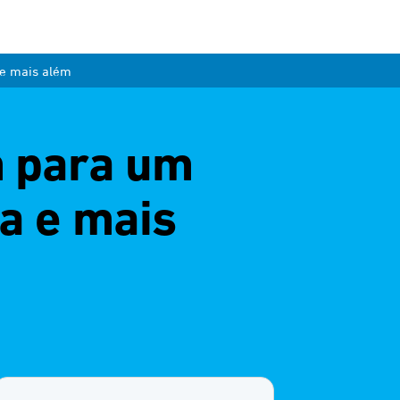
 e mais além
m para um
na e mais