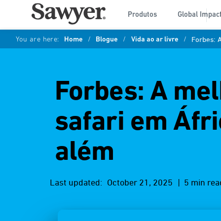
Produtos
Global Impac
You are here:
Home
/
Blogue
/
Vida ao ar livre
/
Forbes: 
Forbes: A mel
safari em Áfr
além
Last updated:
October 21, 2025
| 5 min rea