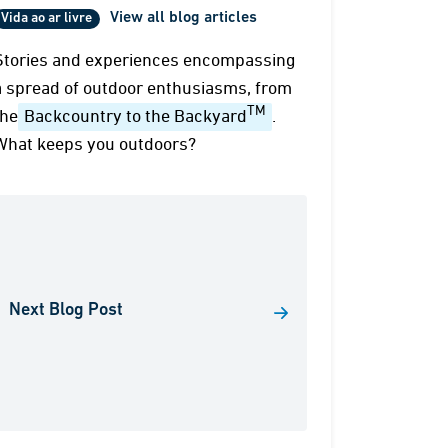
View all blog articles
Vida ao ar livre
Stories and experiences encompassing
a spread of outdoor enthusiasms, from
TM
the
Backcountry to the Backyard
.
What keeps you outdoors?
Next Blog Post