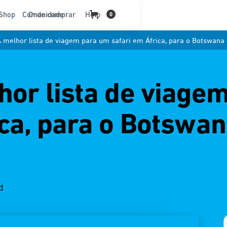
t
Shop
Comunidade
Onde comprar
Help
0
A melhor lista de viagem para um safari em África, para o Botswana
hor lista de viage
ica, para o Botswa
d