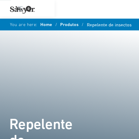
0
You are here:
Home
/
Produtos
/
Repelente de insectos
Repelente