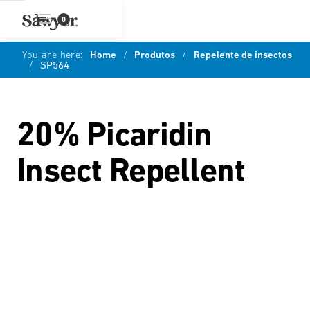
0
You are here:
Home
/
Produtos
/
Repelente de insectos
/
SP564
20% Picaridin
Insect Repellent