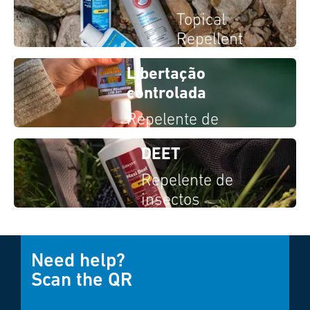
Topical
Repellent
Libertação
controlada
Repelente de
insectos
DEET
Repelente de
insectos
Need help?
Scan the QR