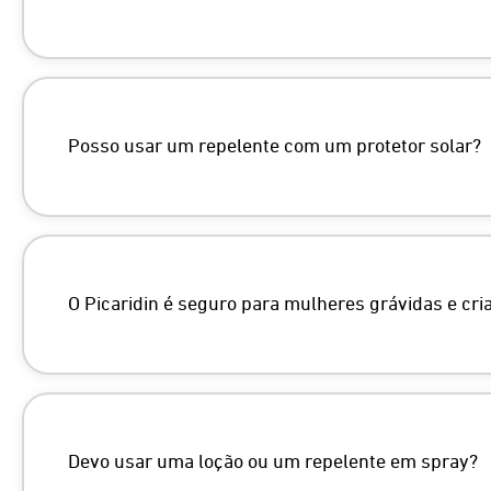
Posso usar um repelente com um protetor solar?
O Picaridin é seguro para mulheres grávidas e cri
https://pmc.ncbi.nlm.nih.gov/articles/P
https://help.sawyer.com/en-us/sunscree
Devo usar uma loção ou um repelente em spray?